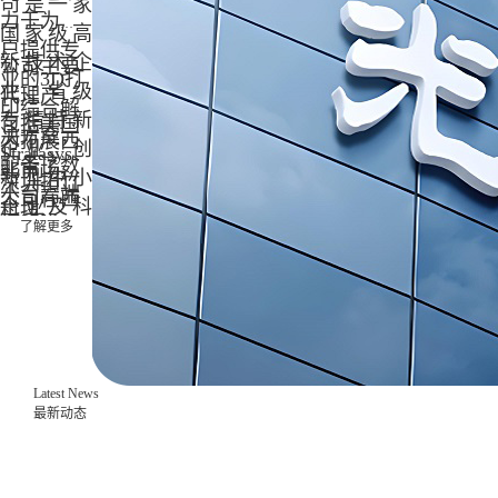
司是一家
力于为客
国家级高
户提供专
新技术企
公司主要
业的3D打
业、省级
代理产品
印综合解
专精特新
包括美国
决方案，
为拓展西
企业、创
Stratasys、
配备了数
北市场，
新型中小
深圳拓竹
十台高端
公司在西
企业及科
科技、
打印设
安设立了
了解更多
Ultimaker
技型中小
备，提供
全资子公
以及湖南
企业。公
十几种不
司——深
华曙高科
司成立于
同性能的
圳光印达
等知名品
2016年，
材料选
机电设备
牌的3D打
由上市公
择，服务
有限公司
印设备及
司深圳光
涵盖技术
Latest News
西安分公
耗材。
韵达光电
最新动态
咨询、产
司，进一
科技股份
品数据处
步强化区
有限公司
理、快速
域服务能
（股票代