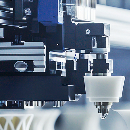
3D打印服务
3D打印服
3D打印设
应用方
智能工
新闻资
关于光印
3D打印设备
务
备
案
厂
讯
达
应用方案
智能工厂
新闻资讯
关于光印达