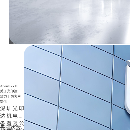
航天军工
3D打印技术在航天军工领域的应用是革命性的，它为航天器的研发与制造带来
About GYD
关于光印达
致力于为客户
提供
专业3D打印综
深圳光印
合解决方案
达机电设
备有限公
光印达致