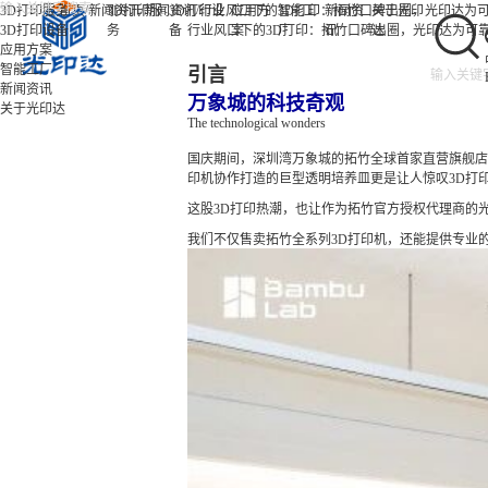
/
/
/
3D打印服务
首页
新闻资讯
3D打印服
新闻资讯
3D打印设
行业风口下的3D打印：拓竹口碑出圈，光印达为
应用方
智能工
新闻资
关于光印
3D打印设备
务
备
行业风口下的3D打印：拓竹口碑出圈，光印达为可
案
厂
讯
达
应用方案
智能工厂
引言
新闻资讯
万象城的科技奇观
关于光印达
The technological wonders
国庆期间，深圳湾万象城的拓竹全球首家直营旗舰店火
印机协作打造的巨型透明培养皿更是让人惊叹3D打
这股3D打印热潮，也让作为拓竹官方授权代理商的
我们不仅售卖拓竹全系列3D打印机，还能提供专业的