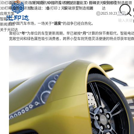
/
/
/
3D打印服务
首页
新闻资讯
3D打印服
新闻资讯
3D打印设
中国汽车研发加速战：3D 打印 2 天突破原型制造瓶颈
应用方
智能工
新闻资
关于光印
3D打印设备
中国汽车研发加速战：3D 打印 2 天突破原型制造瓶颈
务
备
案
厂
讯
达
2025.10.23
2
应用方案
智能工厂
在中国汽车市场，一场关于
“速度”
的战争已经白热化。
新闻资讯
关于光印达
曾经以
“年”
为单位的车型更新周期，早已被按
“月”
计算的快节奏取代，智能电动
宽敞空间和绿色属性吸引消费者，跨界小型车则凭借灵活便捷的特点俘获年轻