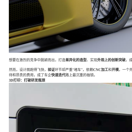
想要在激烈的竞争中脱颖而出，打造
差异化的造型
、实现
外观上的创新突破
，
然而，设计图跑得飞快，
验证
环节却严重“堵车”，依赖
CNC加工
和
开模
，一个
待和昂贵的费用，成了车企
快速迭代
路上最沉重的枷锁。
3D打印：打破研发瓶颈