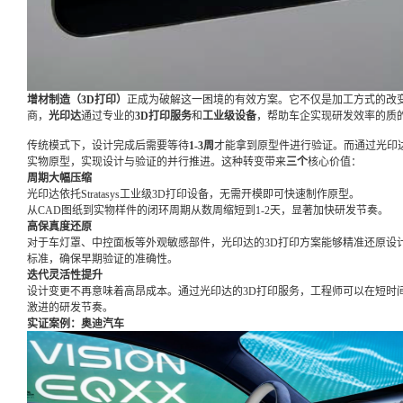
增材制造（3D打印）
正成为破解这一困境的有效方案。它不仅是加工方式的改变，更
商，
光印达
通过专业的
3D打印服务
和
工业级设备
，帮助车企实现研发效率的质
传统模式下，设计完成后需要等待
1-3
周
才能拿到原型件进行验证。而通过光印
实物原型，实现设计与验证的并行推进。这种转变带来
三
个
核心价值：
周期大幅压缩
光印达依托Stratasys工业级3D打印设备，无需开模即可快速制作原型。
从CAD图纸到实物样件的闭环周期从数周缩短到1-2天，显著加快研发节奏。
高保真度还原
对于车灯罩、中控面板等外观敏感部件，光印达的3D打印方案能够精准还原设
标准，确保早期验证的准确性。
迭代灵活性提升
设计变更不再意味着高昂成本。通过光印达的3D打印服务，工程师可以在短时
激进的研发节奏。
实证案例：奥迪汽车