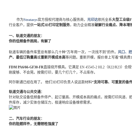
作为
Stratasys
官方授权代理商与核心服务商，
光印达
依托全系
大型工业级F
行业客户，提供
一站式3D打印定制服务
，助力企业精准
破解行业痛点、降本增
一、轨道交通的朋友：
你的低频备件困局，有解了
轨道车辆的备件库里总有那么几十种“万年用一次，一次找不到”的件。
风口、把
产、最低订购量高
或
重新开模成本高
等问题。重新开模，报价单上写着“模具费1
FDM PA6/66-GF30-FR
直接绕开模具。它满足 EN 45545-2 HL2（R22/R2
刚度够、不会晃。按需打印，要几个打几个，不占库存。
阿尔斯通已经在用了。 他们3D打印负责人说这款材料
“支持可靠、可重复的备件
轨道交通与公共交通：
针对轨交设备低频备件停产、起订量高、开模成本高的痛点，按需打印风道、
件库存，减少实体仓储压力，极速响应设备维修需求。
二、汽车行业的朋友：
你的阻燃样件，无需牺牲强度了