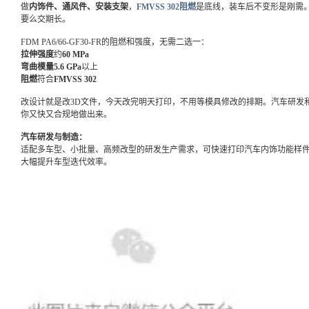
做
内饰件、通风件、安装支架
，
FMVSS 302阻燃
是底线，装车后不变形是刚需
要么交期长。
FDM PA6/66-GF30-FR的阻燃和强度，无需二选一：
拉伸强度
约
60 MPa
弯曲模量5.6 GPa
以上
阻燃
符合
FMVSS 302
改设计就是改3D文件，今天改完明天打印，不用等模具修改的排期。汽车研发
你又快又合规地做出来。
汽车研发与制造：
适配多车型、小批量、高频改型的研发生产需求，可快速打印汽车内饰功能样
大幅提升车型迭代效率。