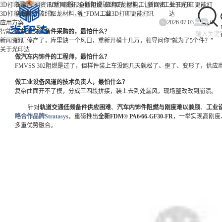
/
/
/
3D打印服务
首页
新闻资讯
3D打印服
新闻资讯
3D打印设
全新阻燃玻纤尼龙材料，让FDM工业3D打印更能打
应用方
智能工
新闻资
关于光印
3D打印设备
全新阻燃玻纤尼龙材料，让FDM工业3D打印更能打
务
备
案
厂
讯
达
2026.07.03
0
应用方案
智能工厂
做轨道交通备件采购的，最怕什么？
新闻资讯
原厂停产了，库里缺一个风口，重新开模十几万，领导问你“就为了5个件？”
关于光印达
做汽车内饰件的工程师，最怕什么？
FMVSS 302阻燃是过了，但样件装上车没跑几天就松了、歪了、变形了，供应
做工业设备风道的技术负责人，最怕什么？
复杂曲面开不了模，分成三四段拼接，装上去到处漏风，现场整改改到崩溃。
针对
轨道交通低频备件供应困难
、
汽车内饰件阻燃与刚度难以兼顾
、
工业
略合作品牌
Stratasys
，重磅推出
全新FDM® PA6/66-GF30-FR
，一举实现高刚度
多重优势融合。