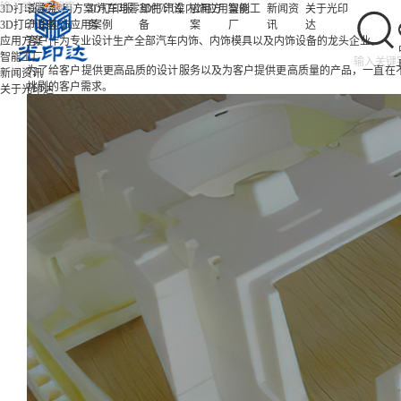
/
/
/
3D打印服务
首页
应用方案
3D打印服
汽车与零部件
3D打印设
汽车内饰应用案例
应用方
智能工
新闻资
关于光印
3D打印设备
汽车内饰应用案例
务
备
案
厂
讯
达
应用方案
客户作为专业设计生产全部汽车内饰、内饰模具以及内饰设备的龙头企业。
智能工厂
为了给客户提供更高品质的设计服务以及为客户提供更高质量的产品，一直在
新闻资讯
挑剔的客户需求。
关于光印达