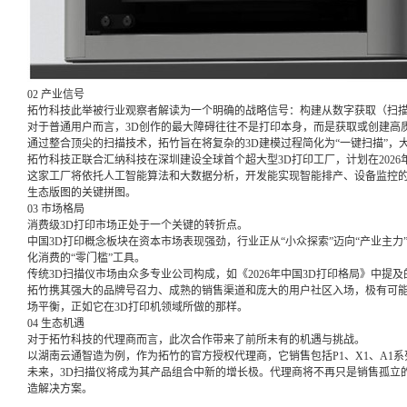
02 产业信号
拓竹科技此举被行业观察者解读为一个明确的战略信号：构建从数字获取（扫描
对于普通用户而言，3D创作的最大障碍往往不是打印本身，而是获取或创建高
通过整合顶尖的扫描技术，拓竹旨在将复杂的3D建模过程简化为“一键扫描”，
拓竹科技正联合汇纳科技在深圳建设全球首个超大型3D打印工厂，计划在2026年
这家工厂将依托人工智能算法和大数据分析，开发能实现智能排产、设备监控
生态版图的关键拼图。
03 市场格局
消费级3D打印市场正处于一个关键的转折点。
中国3D打印概念板块在资本市场表现强劲，行业正从“小众探索”迈向“产业主力
化消费的“零门槛”工具
。
传统3D扫描仪市场由众多专业公司构成，如《2026年中国3D打印格局》中提
拓竹携其强大的品牌号召力、成熟的销售渠道和庞大的用户社区入场，极有可
场平衡，正如它在3D打印机领域所做的那样
。
04 生态机遇
对于拓竹科技的代理商而言，此次合作带来了前所未有的机遇与挑战。
以湖南云通智造为例，作为拓竹的官方授权代理商，它销售包括P1、X1、A1系
未来，3D扫描仪将成为其产品组合中新的增长极。代理商将不再只是销售孤立的
造解决方案。