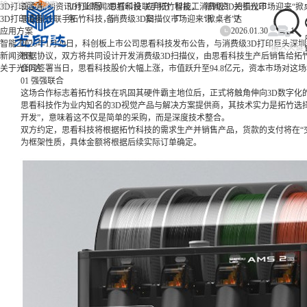
/
/
/
3D打印服务
首页
新闻资讯
3D打印服
行业新闻
3D打印设
思看科技联手拓竹科技，消费级3D扫描仪市场迎来“掀
应用方
智能工
新闻资
关于光印
3D打印设备
思看科技联手拓竹科技，消费级3D扫描仪市场迎来“掀桌者”？
务
备
案
厂
讯
达
2026.01.30
1
应用方案
智能工厂
2026年1月29日，科创板上市公司思看科技发布公告，与消费级3D打印巨头
新闻资讯
根据协议，双方将共同设计开发消费级3D扫描仪，由思看科技生产后销售给拓
关于光印达
合同签署当日，思看科技股价大幅上涨，市值跃升至94.8亿元，资本市场对这
01 强强联合
这场合作标志着拓竹科技在巩固其硬件霸主地位后，正式将触角伸向3D数字化
思看科技作为业内知名的3D视觉产品与解决方案提供商，其技术实力是拓竹选
开发”，意味着这不仅是简单的采购，而是深度技术整合
。
双方约定，思看科技将根据拓竹科技的需求生产并销售产品，货款的支付将在“交
为框架性质，具体金额将根据后续实际订单确定
。