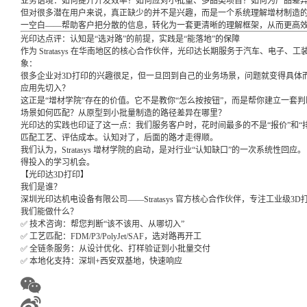
业务语境：如何提升开发效率？如何应对小批量、多品类项目？如何为产品差
但对很多潜在用户来说，真正缺少的并不是兴趣，而是一个系统理解增材制造的过程。
一空白——帮助客户把分散的信息，转化为一套更清晰的理解框架，从而更高
光印达点评：认知是“选对路”的前提，实践是“能落地”的保障
作为 Stratasys 在华南地区的核心合作伙伴，光印达长期服务于汽车、电子
象：
很多企业对3D打印的兴趣很足，但一旦回到自己的业务场景，问题就变得具体而
应用先切入？
这正是“增材学院”存在的价值。它不是教你“怎么按按钮”，而是帮你建立一套
场景如何匹配？从原型到小批量制造的路径差异在哪里？
光印达的实践也印证了这一点：我们服务客户时，花时间最多的不是“报价”和“
匹配工艺、评估成本。认知对了，后面的路才走得顺。
我们认为，Stratasys 增材学院的启动，是对行业“认知缺口”的一次系统性
得投入的学习机会。
【光印达3D打印】
我们是谁？
深圳光印达机电设备有限公司——Stratasys 官方核心合作伙伴，专注工业级3
我们能做什么？
✅ 技术咨询：帮您判断“该不该用、从哪切入”
✅ 工艺匹配：FDM/P3/PolyJet/SAF，选对路再开工
✅ 全链条服务：从设计优化、打样验证到小批量交付
✅ 本地化支持：深圳+西安双基地，快速响应