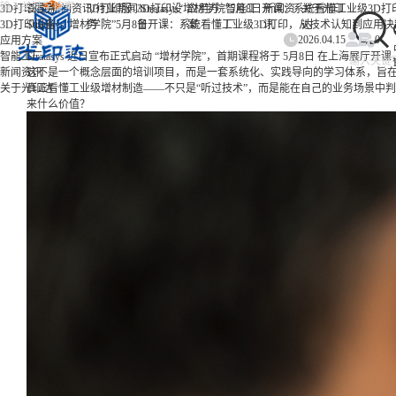
/
/
/
3D打印服务
首页
新闻资讯
3D打印服
行业新闻
3D打印设
Stratasys“增材学院”5月8日开课：系统看懂工业级
应用方
智能工
新闻资
关于光印
3D打印设备
Stratasys“增材学院”5月8日开课：系统看懂工业级3D打印，从技术认知到应用
务
备
案
厂
讯
达
2026.04.15
0
应用方案
智能工厂
Stratasys 近日宣布正式启动 “增材学院”，首期课程将于 5月8日 在上海展
新闻资讯
这不是一个概念层面的培训项目，而是一套系统化、实践导向的学习体系，旨
关于光印达
真正看懂工业级增材制造——不只是“听过技术”，而是能在自己的业务场景中
来什么价值？