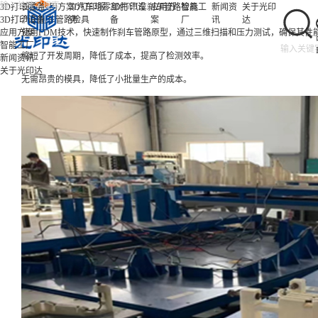
/
/
/
3D打印服务
首页
应用方案
3D打印服
汽车与零部件
3D打印设
汽车刹车管路检具
应用方
智能工
新闻资
关于光印
3D打印设备
汽车刹车管路检具
务
备
案
厂
讯
达
应用方案
使用FDM技术，快速制作刹车管路原型，通过三维扫描和压力测试，确保其性
智能工厂
缩短了开发周期，降低了成本，提高了检测效率。
新闻资讯
关于光印达
无需昂贵的模具，降低了小批量生产的成本。