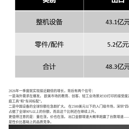
2026年一季度就实现接近翻倍的增长，背后有两个信号：
一是海外需求在爆发。 欧美市场的教育、创客、轻工业场景对3D打印的接受度正
庭工具”和“车间标配”。
二是中国设备的全球份额在急剧扩大。 在2500美元以下的入门级市场，深圳“
占据了全球90%以上的份额，而且这个比例还在继续上升。
更值得注意的是：量在涨，价也在涨。 出口金额增速大概率跑赢了台数增速—
是性价比基础上的品质竞争。