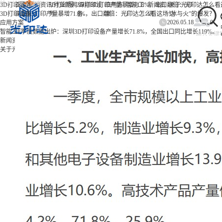
/
/
/
3D打印服务
首页
新闻资讯
3D打印服
行业新闻
3D打印设
深圳3D打印产量暴增71.8%，出口翻倍：光印达怎么看
应用方
智能工
新闻资
关于光印
3D打印设备
深圳3D打印产量暴增71.8%，出口翻倍：光印达怎么看这场“冰与火”的爆发？
务
备
案
厂
讯
达
2026.05.18
0
应用方案
智能工厂
一季度数据出炉：深圳3D打印设备产量增长71.8%，全国出口同比增长119%。
新闻资讯
关于光印达