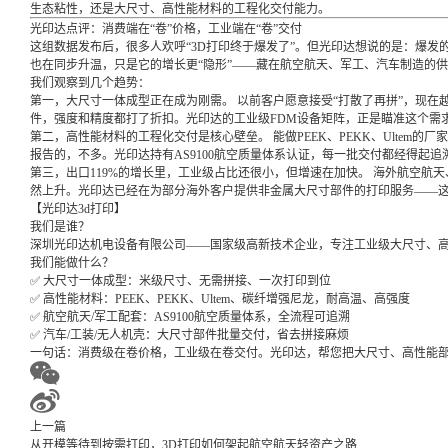
生态粘性，还是大尺寸、高性能材料的工程化交付能力。
光印达点评：消费端在“卷”价格，工业端在“卷”交付
这组数据发布后，很多人欢呼“3D打印终于爆发了”。但光印达想说的是：爆发
也在同步升温，只是它的增长更“隐形”——藏在航空航天、军工、汽车制造的
我们观察到几个趋势：
第一，大尺寸一体成型正在成为刚需。 以前客户愿意接受“打散了再拼”，现在
件，强度和精度都打了折扣。光印达的工业级FDM设备矩阵，正是瞄准这个需
第二，高性能材料的工程化交付是核心壁垒。 能做PEEK、PEKK、Ultem
报告的，不多。光印达持有AS9100航空质量体系认证，每一批交付都经得起追
第三，出口119%的增长里，工业级占比还很小，但增速在加快。 海外航空航
然上升。光印达已经在为部分海外客户提供非金属大尺寸部件的打印服务——
【光印达3d打印】
我们是谁？
深圳光印达机电设备有限公司——国家级高新技术企业，专注工业级大尺寸、高
我们能做什么？
✅ 大尺寸一体成型：米级尺寸、无需拼接、一次打印到位
✅ 高性能材料：PEEK、PEKK、Ultem、碳纤增强尼龙，耐高温、高强度
✅ 航空航天/军工配套：AS9100航空质量体系，全流程可追溯
✅ 汽车/工装/无人机壳：大尺寸部件批量交付，省去拼接麻烦
一句话：消费级在卷价格，工业级在卷交付。光印达，帮您把大尺寸、高性能部
上一篇
从开模等待到按需打印，3D打印如何架起航空航天轻资产之路