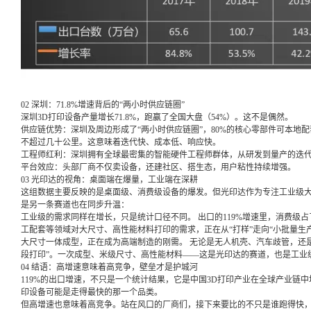
02 深圳：71.8%增速背后的“两小时供应链圈”
深圳3D打印设备产量增长71.8%，跑赢了全国大盘（54%）。这不是偶然。
供应链优势：深圳及周边形成了“两小时供应链圈”，80%的核心零部件可本地
不超过几十公里。这意味着迭代快、成本低、响应快。
工程师红利：深圳拥有全球最密集的智能硬件工程师群体，从研发到量产的迭
平台效应：头部厂商不仅卖设备，还建社区、搭生态，用户粘性持续增强。
03 光印达的视角：桌面端在爆量，工业端在深耕
这组数据主要反映的是桌面级、消费级设备的爆发。但光印达作为专注工业级大
是另一条赛道也在同步升温：
工业级的需求同样在增长，只是统计口径不同。 出口的119%增速里，消费级
工配套等领域对大尺寸、高性能材料打印的需求，正在从“打样”走向“小批量生产
大尺寸一体成型，正在成为高端制造的刚需。 无论是无人机壳、汽车歧管，还是
段打印”。一次成型、米级尺寸、高性能材料——这是光印达的赛道，也是工业
04 结语：高增速意味着高竞争，壁垒才是护城河
119%的出口增速，不只是一个统计结果，它是中国3D打印产业在全球产业链中地
印设备可能是走得最快的那一个品类。
但高增速也意味着高竞争。站在风口的厂商们，接下来要比的不只是谁跑得快