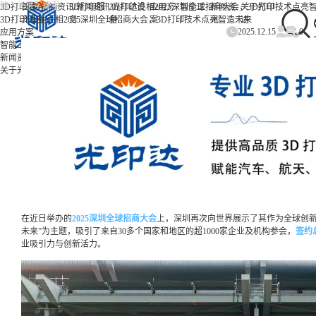
/
/
/
3D打印服务
首页
新闻资讯
3D打印服
新闻资讯
3D打印设
光印达亮相2025深圳全球招商大会，3D打印技术点亮
应用方
智能工
新闻资
关于光印
3D打印设备
光印达亮相2025深圳全球招商大会，3D打印技术点亮智造未来
务
备
案
厂
讯
达
2025.12.15
0
应用方案
智能工厂
新闻资讯
关于光印达
在近日举办的
2025深圳全球招商大会
上，深圳再次向世界展示了其作为全球创新
未来”为主题，吸引了来自30多个国家和地区的超1000家企业及机构参会，
签约
业吸引力与创新活力。