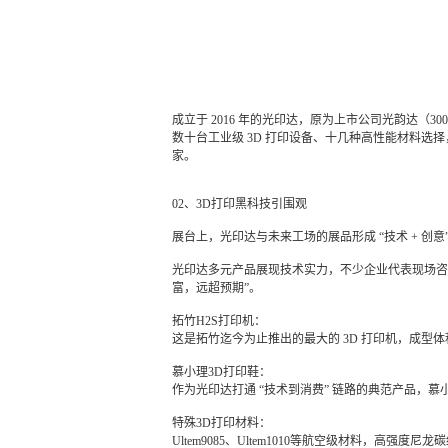
成立于 2016 年的光印达，原为上市公司光韵达（3
数十台工业级 3D 打印设备、十几种高性能材料选择，以及
家。
02、3D打印黑科技引围观
展台上，光印达与未来工场的展品形成 “技术 + 创
光印达多元产品展现技术实力，不少企业代表现场咨询
富，远超预期”。
拓竹H2S打印机：
这是拓竹迄今为止推出的最大的 3D 打印机，成型体积可达
慕小理3D打印鞋：
作为光印达打通 “技术到消费” 链路的典范产品，慕
特殊3D打印材料：
Ultem9085、Ultem1010等航空级材料，高强度尼龙