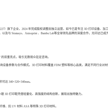
00227）旗下企业，2024 年完成股权调整后独立运营，如今已是专注 3D 打印设
与 Stratasys、Anisoprint 、Bambu Lab等全球领先品牌的深度合作，
意” 的双重亮点，吸引无数观众驻足咨询。
设备参数与合作模式。3D 打印材料覆盖 FDM 塑料等核心品类，满足不同行业对材
 340×320×340mm。
小理 3D 打印鞋凭借轻量化、高强度的结构创新，展现出独特魅力。
碳纤维、抗 UV 材料 ASA 等特殊 3D 打印材料。