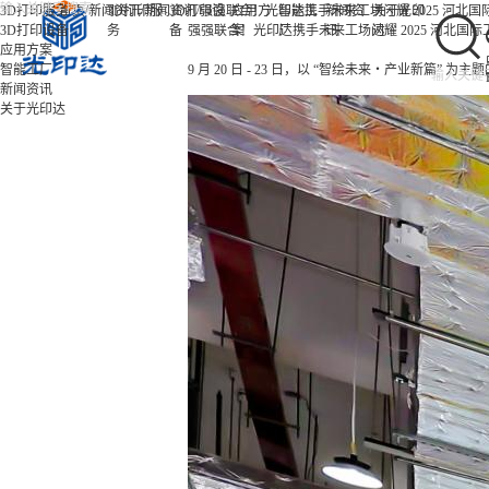
/
/
/
3D打印服务
首页
新闻资讯
3D打印服
新闻资讯
3D打印设
强强联合！光印达携手未来工场闪耀 2025 河北
应用方
智能工
新闻资
关于光印
3D打印设备
务
备
强强联合！光印达携手未来工场闪耀 2025 河北国
案
厂
讯
达
应用方案
智能工厂
9 月 20 日 - 23 日，以 “智绘未来・产业新篇”
新闻资讯
关于光印达