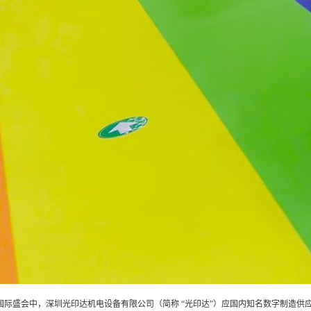
新品的国际盛会中，深圳光印达机电设备有限公司（简称 “光印达”）应国内知名数字制造供应链