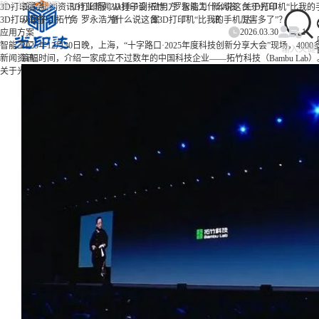
/
/
/
3D打印服务
首页
新闻资讯
3D打印服
行业新闻
3D打印设
从锤子到拓竹：罗永浩为什么说这台3D打印机“比我的
应用方
智能工
新闻资
关于光印
3D打印设备
从锤子到拓竹：罗永浩为什么说这台3D打印机“比我的手机厉害多了”？
务
备
案
厂
讯
达
2026.03.30
1
应用方案
智能工厂
2025年12月30日晚，上海，“十字路口·2025年度科技创新分享大会”现场，
新闻资讯
篇幅时间，介绍一家成立不过数年的中国科技企业——拓竹科技（Bambu Lab）
关于光印达