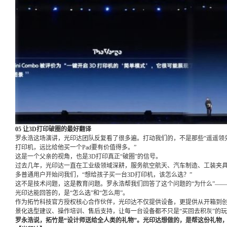
05 让3D打印破圈的最好翻译
罗永浩这场演讲，光印达团队反复看了很多遍。打动我们的，不是那些“遥遥领先
打印机，远比给他买一个Pad要有价值得多。”
这是一个父亲的视角，也是3D打印真正“破圈”的信号。
过去几年，光印达一直在工业级领域深耕，服务航空航天、汽车制造、工装夹
多普通用户开始问我们，“想给孩子买一台3D打印机，该怎么选？”
这不是技术问题，这是教育问题。罗永浩帮我们回答了这个问题的“为什么”—
光印达能回答的，是“怎么选”和“怎么用”。
作为拓竹科技官方授权核心合作伙伴，光印达不仅提供设备，更提供从开箱到创
景化选型建议、操作培训、售后支持，让每一台设备都不只是“买回去积灰”的玩
罗永浩说，拓竹是“设计师送给全人类的礼物”。光印达想做的，是帮这份礼物