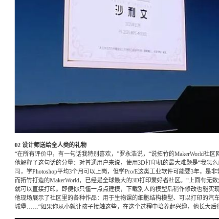
02 设计师送给全人类的礼物
“在所有评价中，有一句话我特别喜欢，”罗永浩说，“说拓竹的MakerWorld社
他解释了这句话的分量：对普通用户来说，使用3D打印机的最大难题是“我怎么建模？
司，学Photoshop平均3个月可以上岗，但学Pro/E这类工业软件可能要3年，是
而拓竹打造的MakerWorld，已经是全球最大的3D打印爱好者社区。“上面有
就可以直接打印。即便你只懂一点点建模，下载别人的模型后稍作修改也能实现
他现场展示了社区里的各种作品：用于生物课的细胞结构模型、可以打印的汽
城堡……“如果你从小就让孩子接触这些，在这个过程中培养起兴趣，他长大后