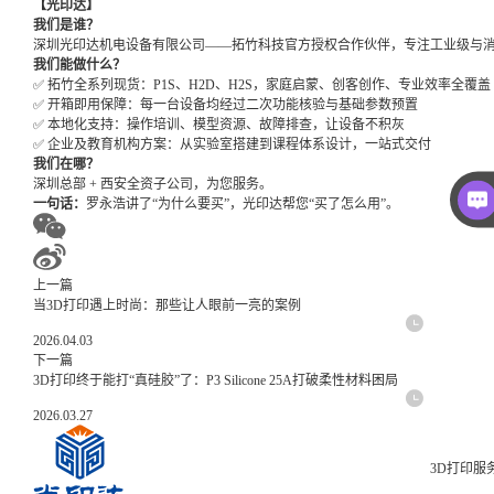
【光印达】
我们是谁？
深圳光印达机电设备有限公司——拓竹科技官方授权合作伙伴，专注工业级与消
我们能做什么？
✅ 拓竹全系列现货：P1S、H2D、H2S，家庭启蒙、创客创作、专业效率全覆盖
✅ 开箱即用保障：每一台设备均经过二次功能核验与基础参数预置
✅ 本地化支持：操作培训、模型资源、故障排查，让设备不积灰
✅ 企业及教育机构方案：从实验室搭建到课程体系设计，一站式交付
我们在哪？
深圳总部 + 西安全资子公司，为您服务。
一句话：
罗永浩讲了“为什么要买”，光印达帮您“买了怎么用”。
上一篇
当3D打印遇上时尚：那些让人眼前一亮的案例
2026.04.03
下一篇
3D打印终于能打“真硅胶”了：P3 Silicone 25A打破柔性材料困局
2026.03.27
3D打印服